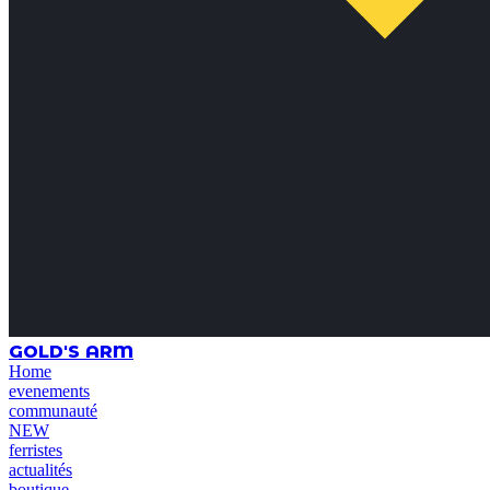
GOLD'S ARM
Home
evenements
communauté
NEW
ferristes
actualités
boutique