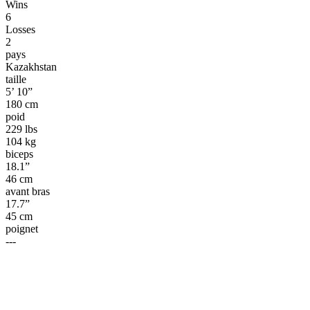
Wins
6
Losses
2
pays
Kazakhstan
taille
5’ 10”
180 cm
poid
229 lbs
104 kg
biceps
18.1”
46 cm
avant bras
17.7”
45 cm
poignet
---