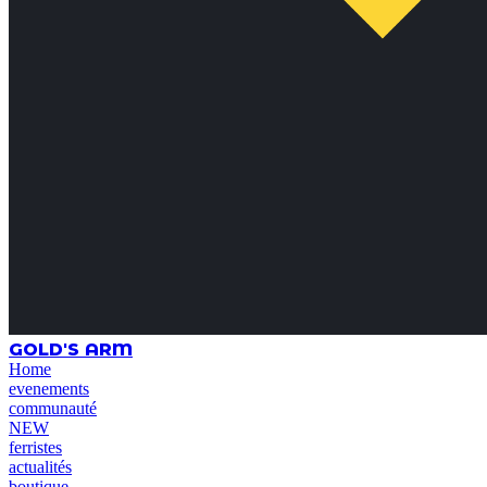
GOLD'S ARM
Home
evenements
communauté
NEW
ferristes
actualités
boutique