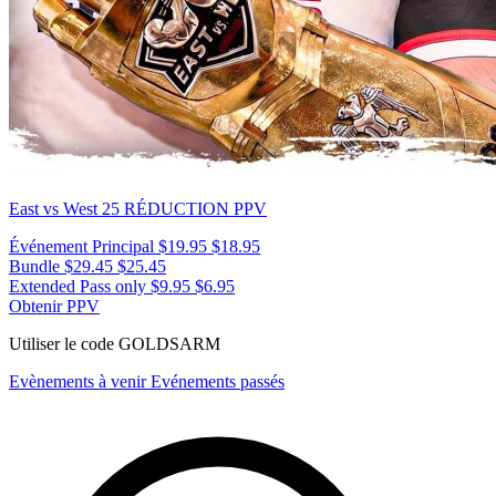
East vs West 25
RÉDUCTION PPV
Événement Principal
$19.95
$18.95
Bundle
$29.45
$25.45
Extended Pass only
$9.95
$6.95
Obtenir PPV
Utiliser le code
GOLDSARM
Evènements à venir
Evénements passés