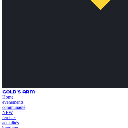
GOLD'S ARM
Home
evenements
communauté
NEW
ferristes
actualités
boutique