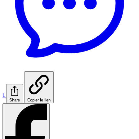
1
Share
Copier le lien