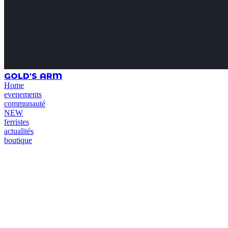
GOLD'S ARM
Home
evenements
communauté
NEW
ferristes
actualités
boutique