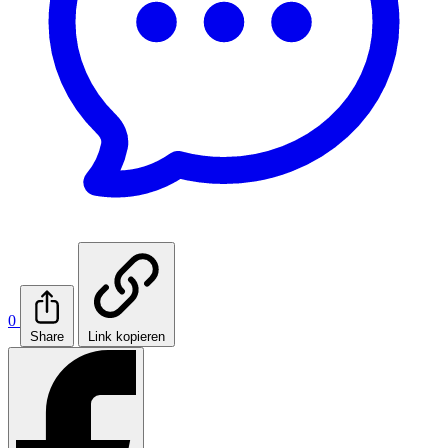
0
Share
Link kopieren