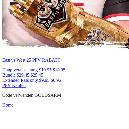
East vs West 25
PPV RABATT
Hauptveranstaltung
$19.95
$18.95
Bundle
$29.45
$25.45
Extended Pass only
$9.95
$6.95
PPV Kaufen
Code verwenden
GOLDSARM
Home