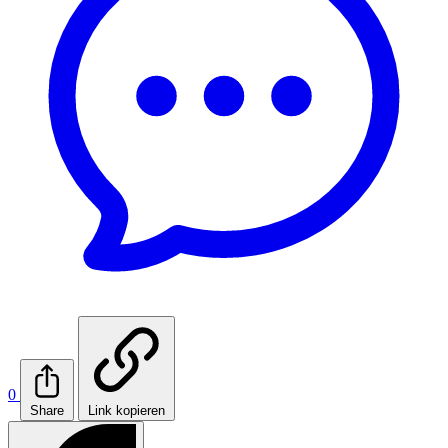
0
Share
Link kopieren