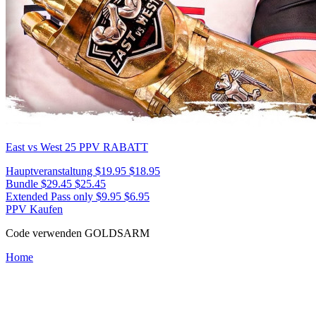
East vs West 25
PPV RABATT
Hauptveranstaltung
$19.95
$18.95
Bundle
$29.45
$25.45
Extended Pass only
$9.95
$6.95
PPV Kaufen
Code verwenden
GOLDSARM
Home