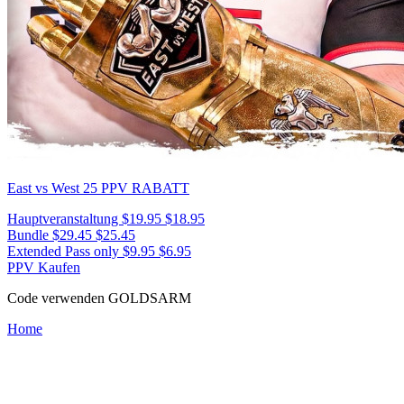
East vs West 25
PPV RABATT
Hauptveranstaltung
$19.95
$18.95
Bundle
$29.45
$25.45
Extended Pass only
$9.95
$6.95
PPV Kaufen
Code verwenden
GOLDSARM
Home