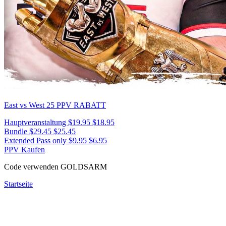
East vs West 25
PPV RABATT
Hauptveranstaltung
$19.95
$18.95
Bundle
$29.45
$25.45
Extended Pass only
$9.95
$6.95
PPV Kaufen
Code verwenden
GOLDSARM
Startseite