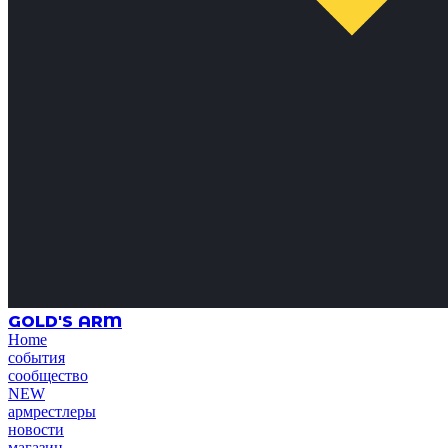
GOLD'S ARM
Home
события
сообщество
NEW
армрестлеры
новости
магазин