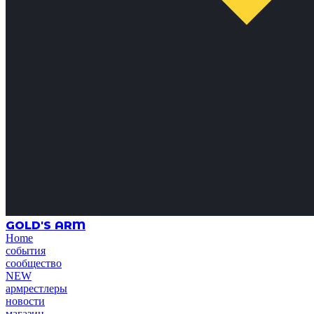
GOLD'S ARM
Home
события
сообщество
NEW
армрестлеры
новости
магазин