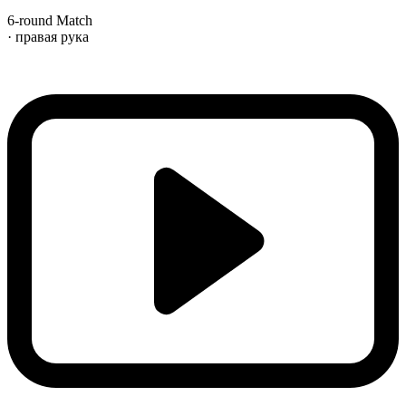
6-round Match
· правая рука