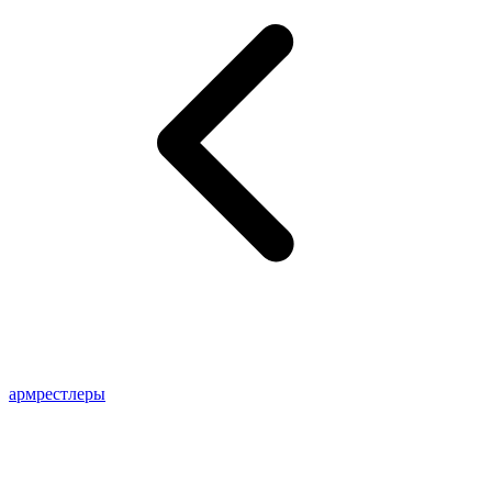
армрестлеры