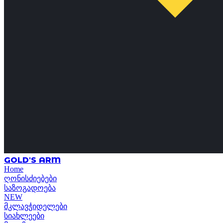
GOLD'S ARM
Home
ღონისძიებები
საზოგადოება
NEW
მკლავჭიდელები
სიახლეები