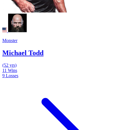
Monster
Michael Todd
(52 yrs)
11
Wins
9
Losses