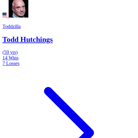
Toddzilla
Todd Hutchings
(59 yrs)
14
Wins
7
Losses