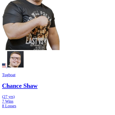
Tugboat
Chance Shaw
(27 yrs)
7
Wins
8
Losses