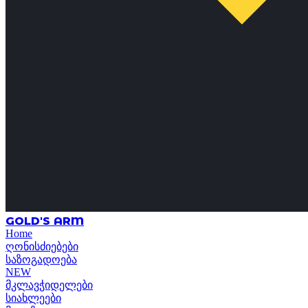
GOLD'S ARM
Home
ღონისძიებები
საზოგადოება
NEW
მკლავჭიდელები
სიახლეები