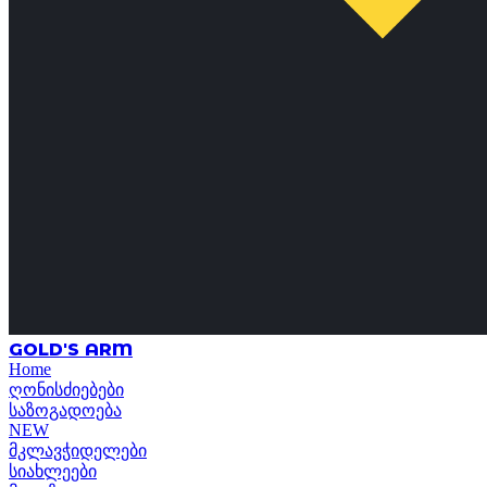
GOLD'S ARM
Home
ღონისძიებები
საზოგადოება
NEW
მკლავჭიდელები
სიახლეები