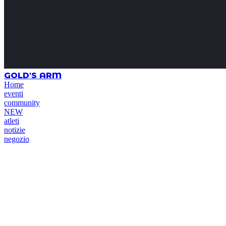
GOLD'S ARM
Home
eventi
community
NEW
atleti
notizie
negozio