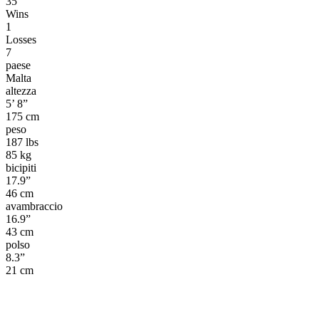
35
Wins
1
Losses
7
paese
Malta
altezza
5’ 8”
175 cm
peso
187 lbs
85 kg
bicipiti
17.9”
46 cm
avambraccio
16.9”
43 cm
polso
8.3”
21 cm