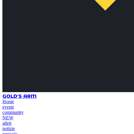
GOLD'S ARM
Home
eventi
community
NEW
atleti
notizie
negozio