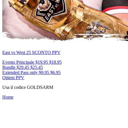
East vs West 25
SCONTO PPV
Evento Principale
$19.95
$18.95
Bundle
$29.45
$25.45
Extended Pass only
$9.95
$6.95
Ottieni PPV
Usa il codice
GOLDSARM
Home