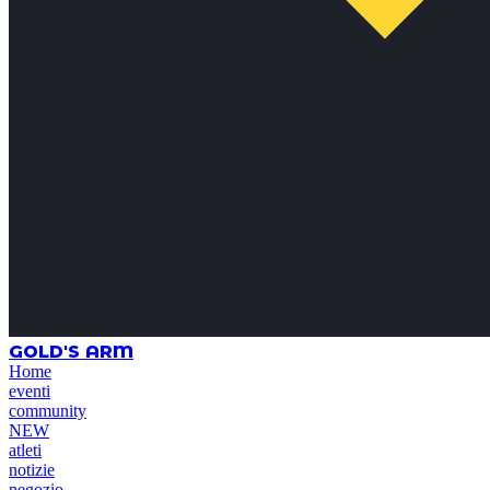
GOLD'S ARM
Home
eventi
community
NEW
atleti
notizie
negozio