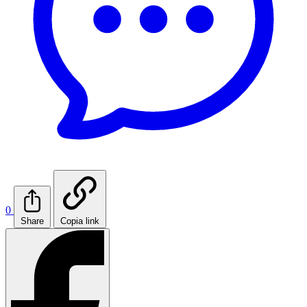
0
Share
Copia link