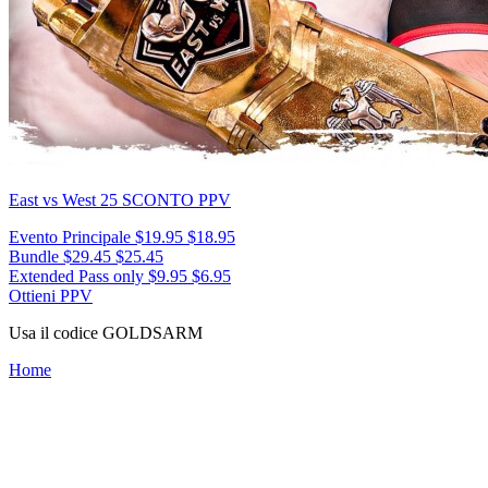
East vs West 25
SCONTO PPV
Evento Principale
$19.95
$18.95
Bundle
$29.45
$25.45
Extended Pass only
$9.95
$6.95
Ottieni PPV
Usa il codice
GOLDSARM
Home