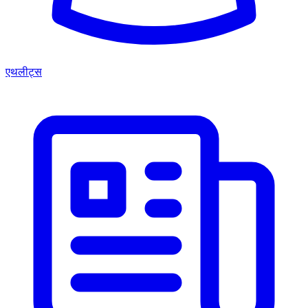
एथलीट्स