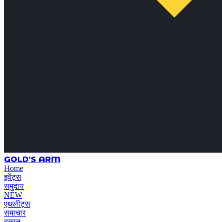
GOLD'S ARM
Home
इवेंट्स
समुदाय
NEW
एथलीट्स
समाचार
दुकान