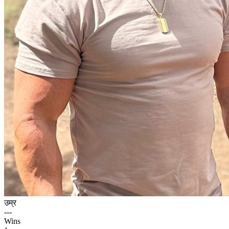
उम्र
---
Wins