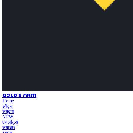
GOLD'S ARM
Home
इवेंट्स
समुदाय
NEW
एथलीट्स
समाचार
दुकान