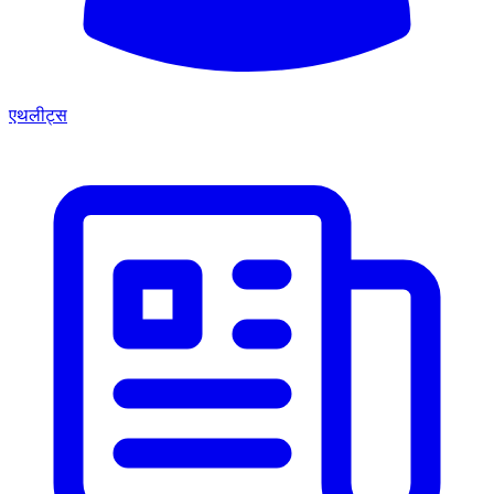
एथलीट्स