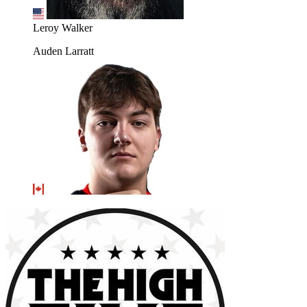
Leroy Walker
Auden Larratt