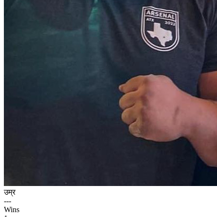
उम्र
---
Wins