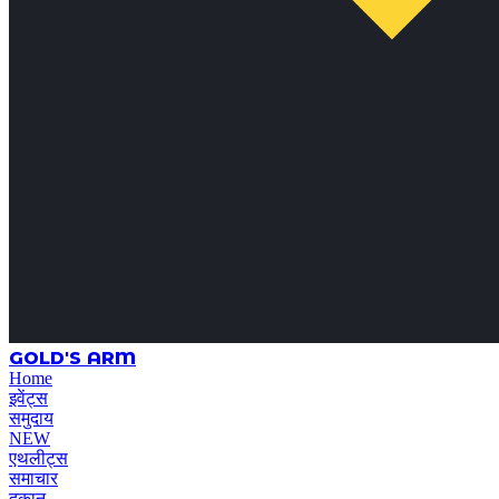
GOLD'S ARM
Home
इवेंट्स
समुदाय
NEW
एथलीट्स
समाचार
दुकान