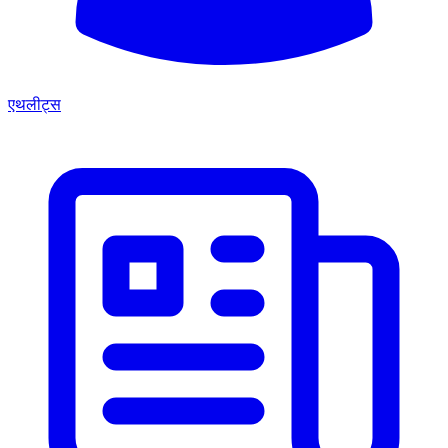
एथलीट्स