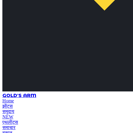
GOLD'S ARM
Home
इवेंट्स
समुदाय
NEW
एथलीट्स
समाचार
दुकान