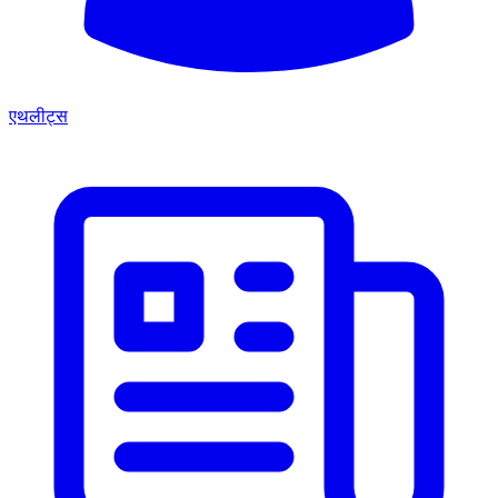
एथलीट्स