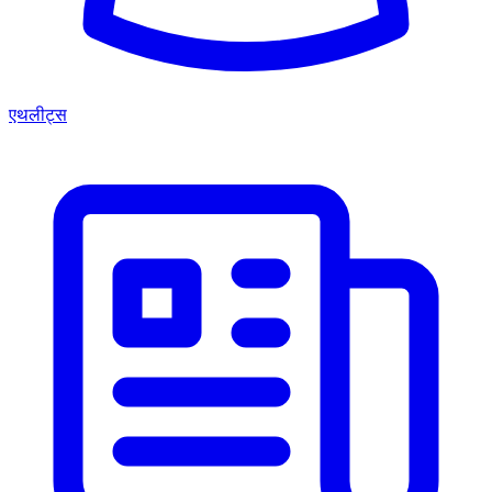
एथलीट्स