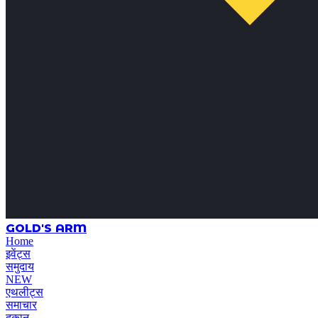
GOLD'S ARM
Home
इवेंट्स
समुदाय
NEW
एथलीट्स
समाचार
दुकान