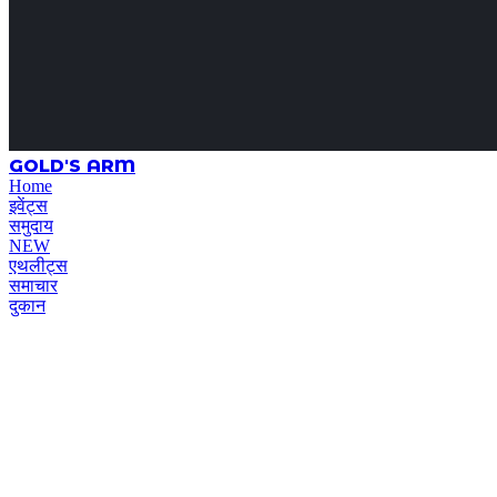
GOLD'S ARM
Home
इवेंट्स
समुदाय
NEW
एथलीट्स
समाचार
दुकान