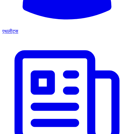
एथलीट्स