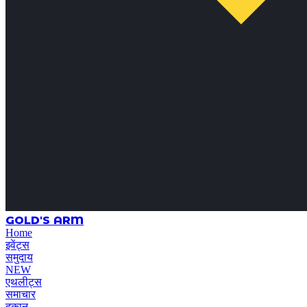
GOLD'S ARM
Home
इवेंट्स
समुदाय
NEW
एथलीट्स
समाचार
दुकान