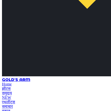
GOLD'S ARM
Home
इवेंट्स
समुदाय
NEW
एथलीट्स
समाचार
दुकान