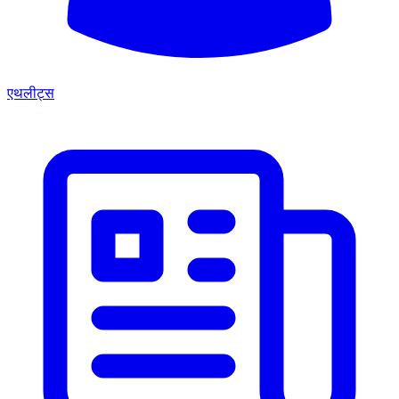
एथलीट्स