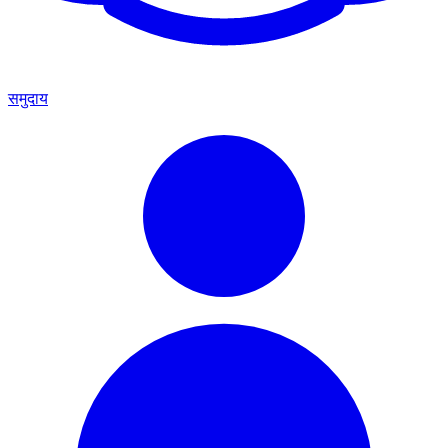
समुदाय