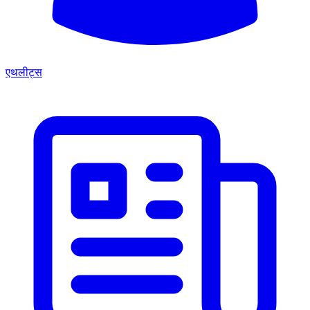
एथलीट्स