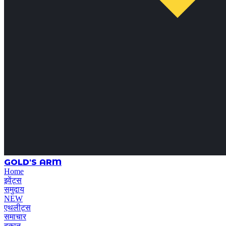
GOLD'S ARM
Home
इवेंट्स
समुदाय
NEW
एथलीट्स
समाचार
दुकान