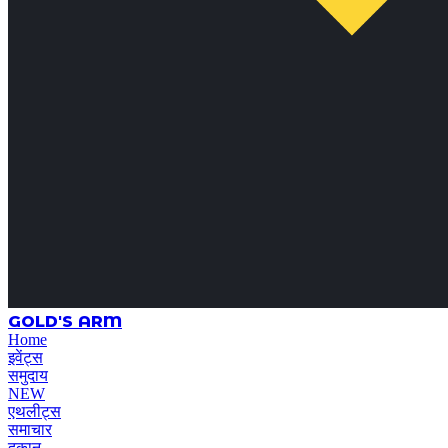
GOLD'S ARM
Home
इवेंट्स
समुदाय
NEW
एथलीट्स
समाचार
दुकान