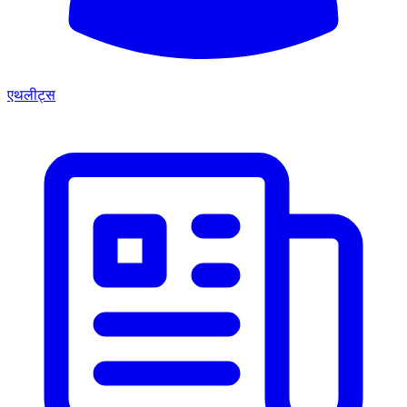
एथलीट्स