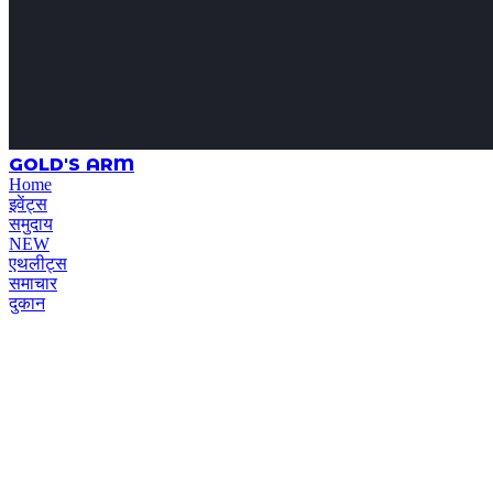
GOLD'S ARM
Home
इवेंट्स
समुदाय
NEW
एथलीट्स
समाचार
दुकान