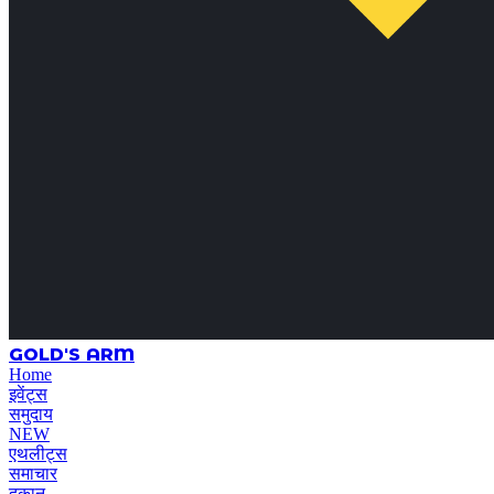
GOLD'S ARM
Home
इवेंट्स
समुदाय
NEW
एथलीट्स
समाचार
दुकान