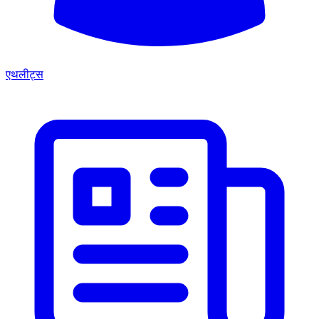
एथलीट्स