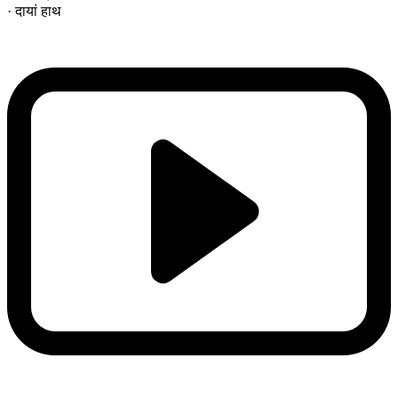
· दायां हाथ