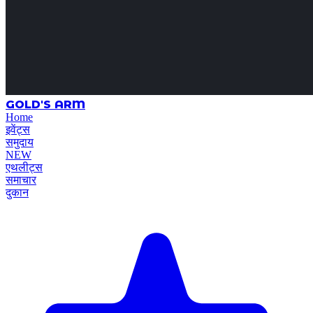
GOLD'S ARM
Home
इवेंट्स
समुदाय
NEW
एथलीट्स
समाचार
दुकान