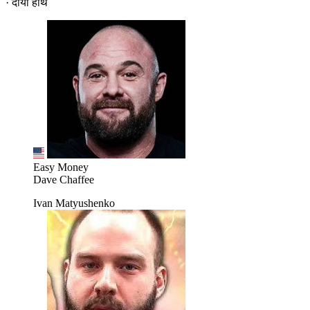
· दायां हाथ
Easy Money
Dave Chaffee
Ivan Matyushenko