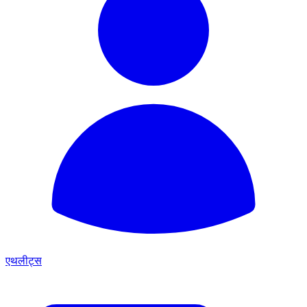
एथलीट्स