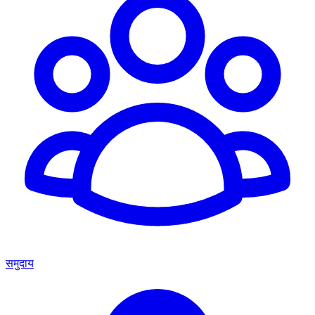
समुदाय