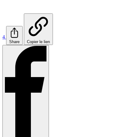
4
Share
Copier le lien