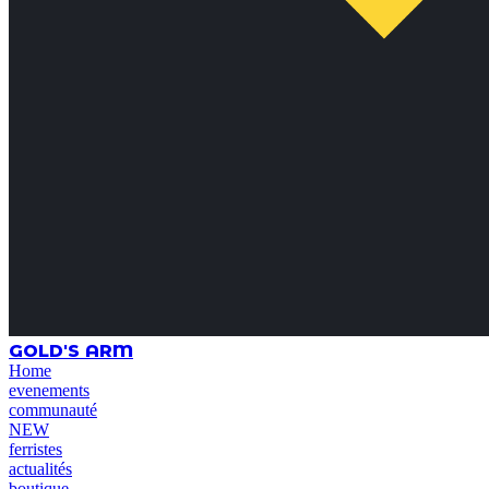
GOLD'S ARM
Home
evenements
communauté
NEW
ferristes
actualités
boutique