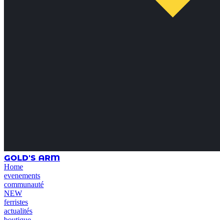
GOLD'S ARM
Home
evenements
communauté
NEW
ferristes
actualités
boutique