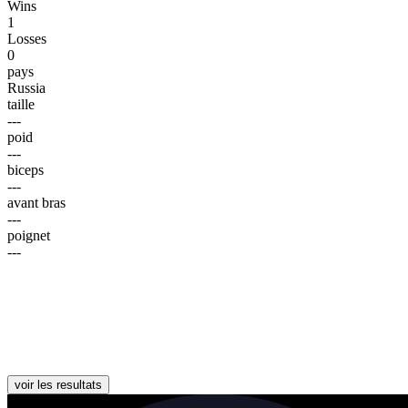
Wins
1
Losses
0
pays
Russia
taille
---
poid
---
biceps
---
avant bras
---
poignet
---
voir les resultats