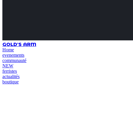
GOLD'S ARM
Home
evenements
communauté
NEW
ferristes
actualités
boutique