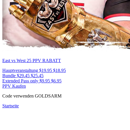
East vs West 25
PPV RABATT
Hauptveranstaltung
$19.95
$18.95
Bundle
$29.45
$25.45
Extended Pass only
$9.95
$6.95
PPV Kaufen
Code verwenden
GOLDSARM
Startseite