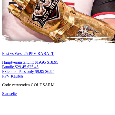
East vs West 25
PPV RABATT
Hauptveranstaltung
$19.95
$18.95
Bundle
$29.45
$25.45
Extended Pass only
$9.95
$6.95
PPV Kaufen
Code verwenden
GOLDSARM
Startseite