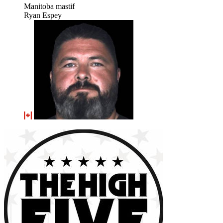
Manitoba mastif
Ryan Espey