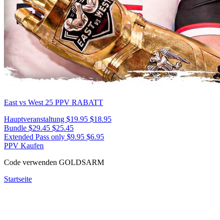
East vs West 25
PPV RABATT
Hauptveranstaltung
$19.95
$18.95
Bundle
$29.45
$25.45
Extended Pass only
$9.95
$6.95
PPV Kaufen
Code verwenden
GOLDSARM
Startseite