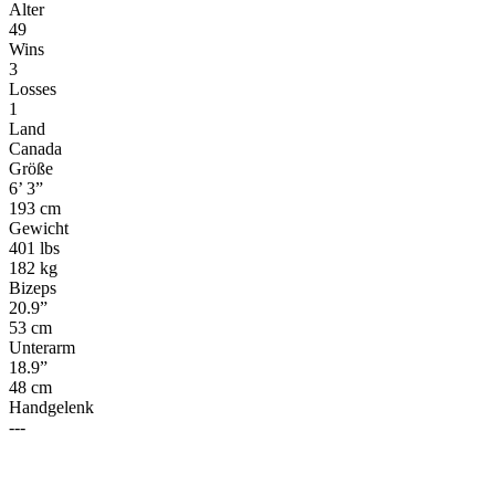
Alter
49
Wins
3
Losses
1
Land
Canada
Größe
6’ 3”
193 cm
Gewicht
401 lbs
182 kg
Bizeps
20.9”
53 cm
Unterarm
18.9”
48 cm
Handgelenk
---