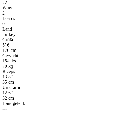
22
Wins
2
Losses
0
Land
Turkey
Größe
5’ 6”
170 cm
Gewicht
154 lbs
70 kg
Bizeps
13.8”
35 cm
Unterarm
12.6”
32 cm
Handgelenk
---