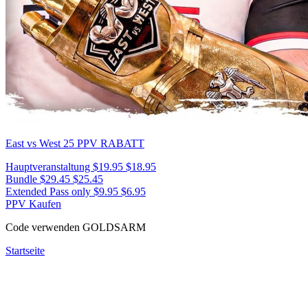
East vs West 25
PPV RABATT
Hauptveranstaltung
$19.95
$18.95
Bundle
$29.45
$25.45
Extended Pass only
$9.95
$6.95
PPV Kaufen
Code verwenden
GOLDSARM
Startseite