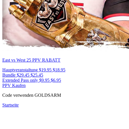
East vs West 25
PPV RABATT
Hauptveranstaltung
$19.95
$18.95
Bundle
$29.45
$25.45
Extended Pass only
$9.95
$6.95
PPV Kaufen
Code verwenden
GOLDSARM
Startseite