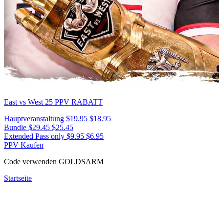
East vs West 25
PPV RABATT
Hauptveranstaltung
$19.95
$18.95
Bundle
$29.45
$25.45
Extended Pass only
$9.95
$6.95
PPV Kaufen
Code verwenden
GOLDSARM
Startseite