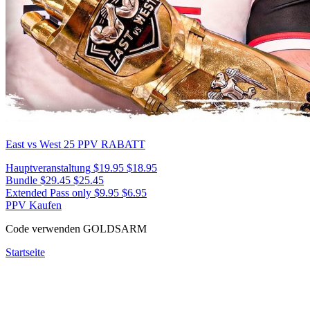
East vs West 25
PPV RABATT
Hauptveranstaltung
$19.95
$18.95
Bundle
$29.45
$25.45
Extended Pass only
$9.95
$6.95
PPV Kaufen
Code verwenden
GOLDSARM
Startseite