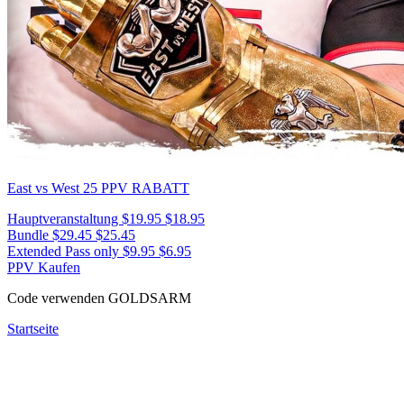
East vs West 25
PPV RABATT
Hauptveranstaltung
$19.95
$18.95
Bundle
$29.45
$25.45
Extended Pass only
$9.95
$6.95
PPV Kaufen
Code verwenden
GOLDSARM
Startseite