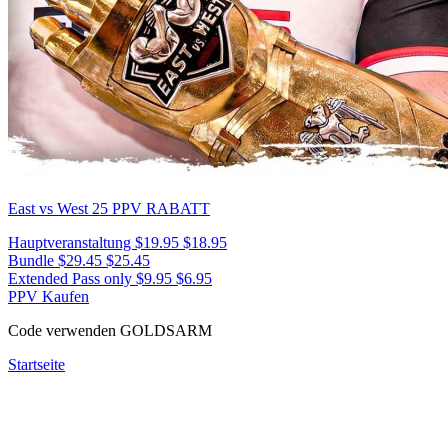
East vs West 25
PPV RABATT
Hauptveranstaltung
$19.95
$18.95
Bundle
$29.45
$25.45
Extended Pass only
$9.95
$6.95
PPV Kaufen
Code verwenden
GOLDSARM
Startseite