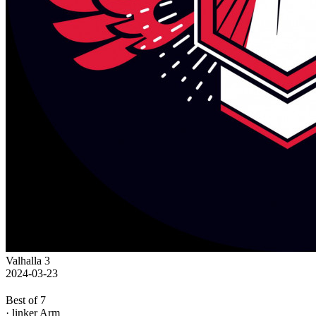
Valhalla 3
2024-03-23
Best of 7
· linker Arm