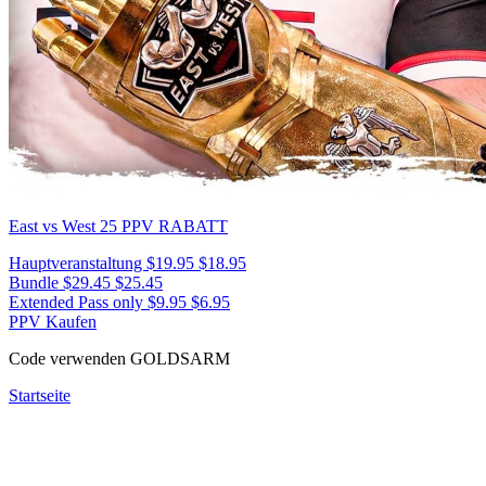
East vs West 25
PPV RABATT
Hauptveranstaltung
$19.95
$18.95
Bundle
$29.45
$25.45
Extended Pass only
$9.95
$6.95
PPV Kaufen
Code verwenden
GOLDSARM
Startseite