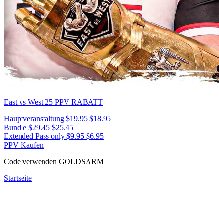
East vs West 25
PPV RABATT
Hauptveranstaltung
$19.95
$18.95
Bundle
$29.45
$25.45
Extended Pass only
$9.95
$6.95
PPV Kaufen
Code verwenden
GOLDSARM
Startseite