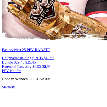
East vs West 25
PPV RABATT
Hauptveranstaltung
$19.95
$18.95
Bundle
$29.45
$25.45
Extended Pass only
$9.95
$6.95
PPV Kaufen
Code verwenden
GOLDSARM
Startseite