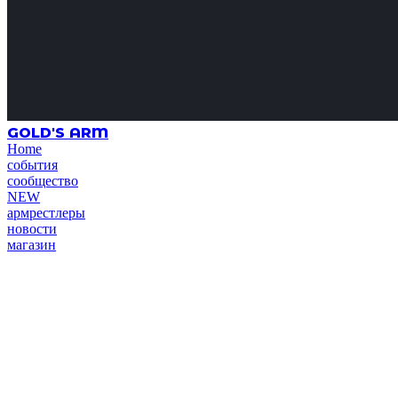
GOLD'S ARM
Home
события
сообщество
NEW
армрестлеры
новости
магазин