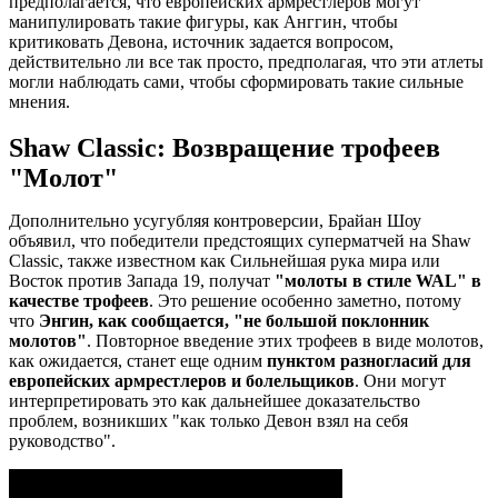
предполагается, что европейских армрестлеров могут
манипулировать такие фигуры, как Анггин, чтобы
критиковать Девона, источник задается вопросом,
действительно ли все так просто, предполагая, что эти атлеты
могли наблюдать сами, чтобы сформировать такие сильные
мнения.
Shaw Classic: Возвращение трофеев
"Молот"
Дополнительно усугубляя контроверсии, Брайан Шоу
объявил, что победители предстоящих суперматчей на Shaw
Classic, также известном как Сильнейшая рука мира или
Восток против Запада 19, получат
"молоты в стиле WAL" в
качестве трофеев
. Это решение особенно заметно, потому
что
Энгин, как сообщается, "не большой поклонник
молотов"
. Повторное введение этих трофеев в виде молотов,
как ожидается, станет еще одним
пунктом разногласий для
европейских армрестлеров и болельщиков
. Они могут
интерпретировать это как дальнейшее доказательство
проблем, возникших "как только Девон взял на себя
руководство".