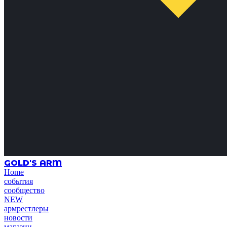
GOLD'S ARM
Home
события
сообщество
NEW
армрестлеры
новости
магазин