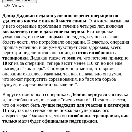
5.2k Views
Дэвид Дадикан недавно успешно перенес операцию по
удалению кисты с нижней части спины
. Эта киста вызывала
у него серьезные проблемы в течение четырех лет, включая
воспаление, гной и давление на нервы
. Его здоровье
ухудшалось, он не мог нормально сидеть, и у него начали
болеть локти, что потребовало операции. К счастью, операция
прошла успешно, и он уже чувствует себя здоровым, всего
через три недели после операции, и
готов возобновить
тренировки
. Дадикан также упомянул, что потерял примерно
10 кг
из-за операции, теперь весит менее 110 кг, но все еще
выглядит "как зверь". С юмором он отметил, что время
операции оказалось удачным, так как изначально он думал,
что может пропустить соревнования, но "вся эта борьба
бушует, и соревнований больше нет".
В других новостях о соперниках,
Деннис вернулся с отпуска
и, по сообщениям, выглядит "очень худым". Предполагается,
что он может быть
лучше подходит для участия в категории
115 кг
, так как сейчас он не похож на супертяжелого
армрестлера. Ожидается, что он
возобновит тренировки, как
только матч будет официально подтвержден
.