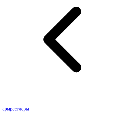
армрестлеры