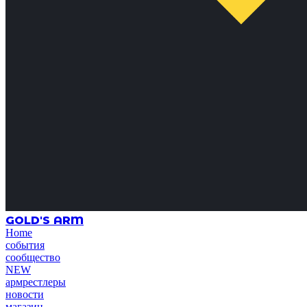
GOLD'S ARM
Home
события
сообщество
NEW
армрестлеры
новости
магазин