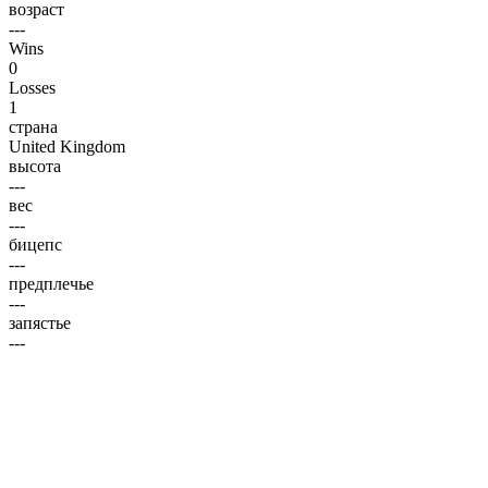
возраст
---
Wins
0
Losses
1
страна
United Kingdom
высота
---
вес
---
бицепс
---
предплечье
---
запястье
---