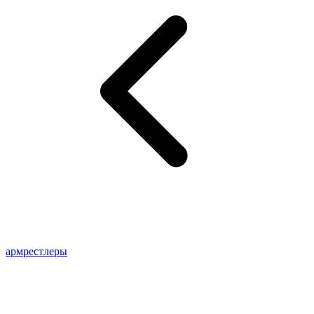
армрестлеры