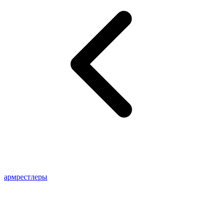
армрестлеры