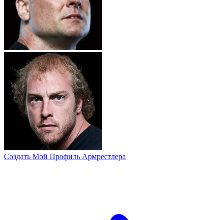
Создать Мой Профиль Армрестлера