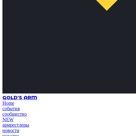
GOLD'S ARM
Home
события
сообщество
NEW
армрестлеры
новости
магазин