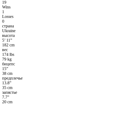
19
Wins
1
Losses
0
страна
Ukraine
высота
5’ 11”
182 cm
вес
174 lbs
79 kg
бицепс
15”
38 cm
предплечье
13.8”
35 cm
запястье
7.7”
20 cm